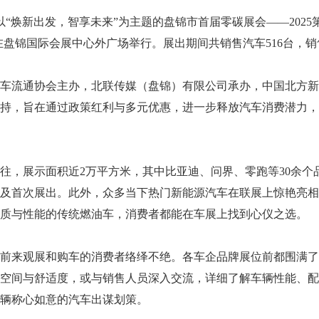
以“焕新出发，智享未来”为主题的盘锦市首届零碳展会——202
在盘锦国际会展中心外广场举行。展出期间共销售汽车516台，销售
流通协会主办，北联传媒（盘锦）有限公司承办，中国北方新
持，旨在通过政策红利与多元优惠，进一步释放汽车消费潜力，
展示面积近2万平方米，其中比亚迪、问界、零跑等30余个品
布及首次展出。此外，众多当下热门新能源汽车在联展上惊艳亮
质与性能的传统燃油车，消费者都能在车展上找到心仪之选。
来观展和购车的消费者络绎不绝。各车企品牌展位前都围满了
空间与舒适度，或与销售人员深入交流，详细了解车辆性能、配
辆称心如意的汽车出谋划策。