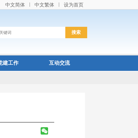
中文简体
中文繁体
设为首页
党建工作
互动交流