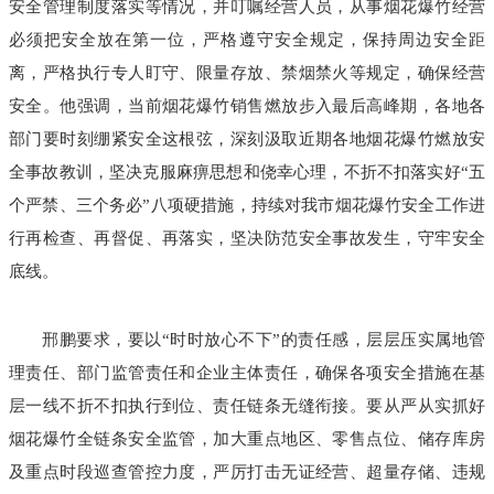
安全管理制度落实等情况，并叮嘱经营人员，从事烟花爆竹经营
必须把安全放在第一位，严格遵守安全规定，保持周边安全距
离，严格执行专人盯守、限量存放、禁烟禁火等规定，确保经营
安全。他强调，当前烟花爆竹销售燃放步入最后高峰期，各地各
部门要时刻绷紧安全这根弦，深刻汲取近期各地烟花爆竹燃放安
全事故教训，坚决克服麻痹思想和侥幸心理，不折不扣落实好“五
个严禁、三个务必”八项硬措施，持续对我市烟花爆竹安全工作进
行再检查、再督促、再落实，坚决防范安全事故发生，守牢安全
底线。
邢鹏要求，要以“时时放心不下”的责任感，层层压实属地管
理责任、部门监管责任和企业主体责任，确保各项安全措施在基
层一线不折不扣执行到位、责任链条无缝衔接。要从严从实抓好
烟花爆竹全链条安全监管，加大重点地区、零售点位、储存库房
及重点时段巡查管控力度，严厉打击无证经营、超量存储、违规